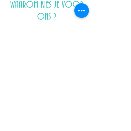
WAAROM KIES JE VOOR
ONS ?
Wij houden onze prijzen zo laag
en aantrekkelijk mogelijk. Zo
betaal je dus nooit teveel. Ons
klantenbestand bestaat dan ook
uit mensen die onze diensten
eerder hebben gebruikt of die via
mond-tot-mond reclame bij ons
zijn gekomen. Wij vinden dat een
compliment voor onze service.
© 2026 |
www.TouwEnBlok.com
| Rapenburg | 1011 TT |
AMSTERDAM |
TouwEnBlok@hotmail.com
|
TERMS OF USE